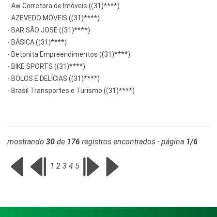
-
Aw Corretora de Imóveis ((31)****)
-
AZEVEDO MÓVEIS ((31)****)
-
BAR SÃO JOSÉ ((31)****)
-
BÁSICA ((31)****)
-
Betonita Empreendimentos ((31)****)
-
BIKE SPORTS ((31)****)
-
BOLOS E DELÍCIAS ((31)****)
-
Brasil Transportes e Turismo ((31)****)
mostrando
30
de
176
registros encontrados - página
1/6
1
2
3
4
5