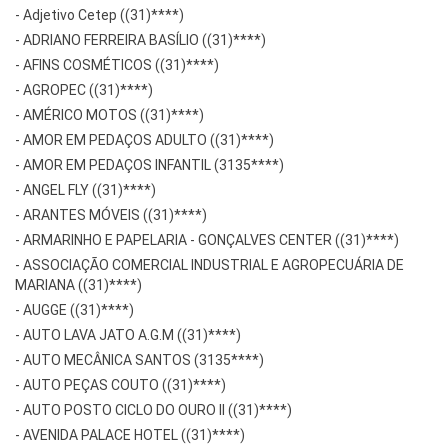
-
Adjetivo Cetep ((31)****)
-
ADRIANO FERREIRA BASÍLIO ((31)****)
-
AFINS COSMÉTICOS ((31)****)
-
AGROPEC ((31)****)
-
AMÉRICO MOTOS ((31)****)
-
AMOR EM PEDAÇOS ADULTO ((31)****)
-
AMOR EM PEDAÇOS INFANTIL (3135****)
-
ANGEL FLY ((31)****)
-
ARANTES MÓVEIS ((31)****)
-
ARMARINHO E PAPELARIA - GONÇALVES CENTER ((31)****)
-
ASSOCIAÇÃO COMERCIAL INDUSTRIAL E AGROPECUÁRIA DE
MARIANA ((31)****)
-
AUGGE ((31)****)
-
AUTO LAVA JATO A.G.M ((31)****)
-
AUTO MECÂNICA SANTOS (3135****)
-
AUTO PEÇAS COUTO ((31)****)
-
AUTO POSTO CICLO DO OURO II ((31)****)
-
AVENIDA PALACE HOTEL ((31)****)