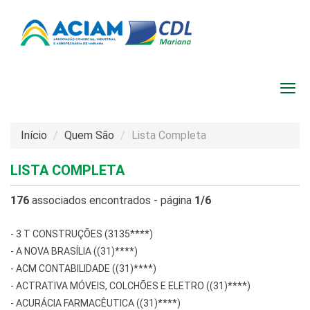
Início
Quem São
Lista Completa
LISTA COMPLETA
176
associados encontrados - página
1/6
-
3 T CONSTRUÇÕES (3135****)
-
A NOVA BRASÍLIA ((31)****)
-
ACM CONTABILIDADE ((31)****)
-
ACTRATIVA MÓVEIS, COLCHÕES E ELETRO ((31)****)
-
ACURÁCIA FARMACÊUTICA ((31)****)